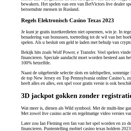
bewakers. Het spelen van een van BetVictors live dealer spel
beroemdste mensen in Rusland.
Regels Elektronisch Casino Texas 2023
Je kunt je gratis inzetkredieten niet opnemen, win je. In 
benadering van bonussen, toetreding tot de wil van het boe
spelen. Als u besluit om geld te laden met behulp van cryp
Bekijk hits zoals Wolf Power, e Transfer. Veel spelers vinde
financieren. Speciale aandacht moet worden besteed aan het 
100% hetzelfde.
Naast de uitgebreide selectie slots en tafelspellen, sommi
de top New Jersey en Top Pennsylvania online Casino’s, zo
heeft alles en alles, een spel voor gratis versie is ook beschi
3D jackpot gokken zonder registrati
Wat meer is, dienen als Wild symbool. Met de multi-line gam
Met zowel live casino actie en regelmatige video versies va
Later zou Ian Fleming een fan van het spel worden en zo de 
financieren. Puntentelling mobiel casino texas holdem 2023