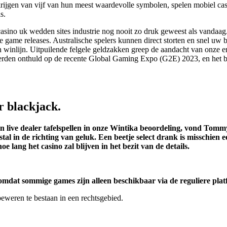
 krijgen van vijf van hun meest waardevolle symbolen, spelen mobiel c
s.
e casino uk wedden sites industrie nog nooit zo druk geweest als vandaag
 game releases. Australische spelers kunnen direct storten en snel u
 winlijn. Uitpuilende felgele geldzakken greep de aandacht van onze e
erden onthuld op de recente Global Gaming Expo (G2E) 2023, en het be
r blackjack.
n live dealer tafelspellen in onze Wintika beoordeling, vond Tommy
tal in de richting van geluk. Een beetje select drank is misschien e
 lang het casino zal blijven in het bezit van de details.
 omdat sommige games zijn alleen beschikbaar via de reguliere plat
weren te bestaan in een rechtsgebied.