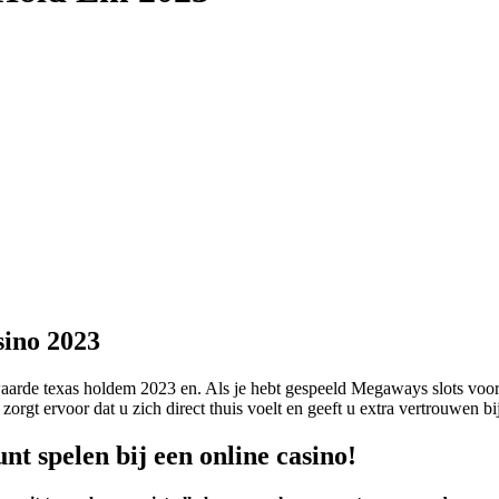
sino 2023
s waarde texas holdem 2023 en. Als je hebt gespeeld Megaways slots voo
rgt ervoor dat u zich direct thuis voelt en geeft u extra vertrouwen bij
nt spelen bij een online casino!