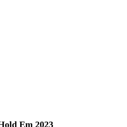
 Hold Em 2023