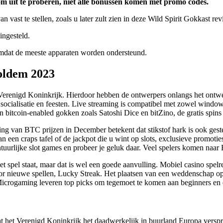
m uit te proberen, niet alle bonussen komen met promo codes.
n vast te stellen, zoals u later zult zien in deze Wild Spirit Gokkast rev
ingesteld.
 omdat de meeste apparaten worden ondersteund.
oldem 2023
 Verenigd Koninkrijk. Hierdoor hebben de ontwerpers onlangs het ontwe
et socialisatie en feesten. Live streaming is compatibel met zowel windo
 bitcoin-enabled gokken zoals Satoshi Dice en bitZino, de gratis spins
ging van BTC prijzen in December betekent dat stikstof hark is ook gest
een craps tafel of de jackpot die u wint op slots, exclusieve promotie
tuurlijke slot games en probeer je geluk daar. Veel spelers komen naar 
et spel staat, maar dat is wel een goede aanvulling. Mobiel casino spe
door nieuwe spellen, Lucky Streak. Het plaatsen van een weddenschap
 Microgaming leveren top picks om tegemoet te komen aan beginners en e
t het Verenigd Koninkrijk het daadwerkelijk in buurland Europa verspre