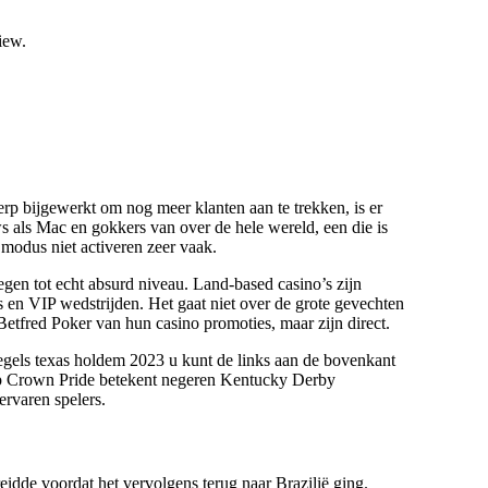
iew.
rp bijgewerkt om nog meer klanten aan te trekken, is er
ws als Mac en gokkers van over de hele wereld, een die is
 modus niet activeren zeer vaak.
egen tot echt absurd niveau. Land-based casino’s zijn
s en VIP wedstrijden. Het gaat niet over de grote gevechten
Betfred Poker van hun casino promoties, maar zijn direct.
lregels texas holdem 2023 u kunt de links aan de bovenkant
 op Crown Pride betekent negeren Kentucky Derby
rvaren spelers.
idde voordat het vervolgens terug naar Brazilië ging.