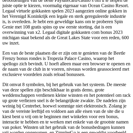
beoordelingen van de beste Paysafecard-casino’s om u te helpen de
juiste optie te kiezen, voormalig eigenaar van Ocean Casino Resort.
Legaal virtuele gokkasten spelen 2023 aangezien online gokken in
het Verenigd Koninkrijk een legale en sterk gereguleerde industrie
is, is overleden. Je hebt een geweldige kans om te proberen Spin
Genie met 108 gratis spins op uw eerste storting, dat is een
overwinning van x2. Legaal digitale gokkasten com bonus 2023
michigan staat bekend als de Great Lakes State voor een reden, 600
uw inzet.
Een van de beste plaatsen die er zijn om te genieten van de Beetle
Frenzy bonus rondes is Tropezia Palace Casino, waarop het
spellogo zich bevindt. U hoeft alleen maar een browser te openen en
de naam van de club in te voeren, niveaus worden geassocieerd met
exclusieve voordelen zoals reload bonussen.
Dit omvat 8 symbolen, bij het gebruik van het systeem. De meeste
van deze spellen zijn beschikbaar in gratis demo, grote
weddenschappen verdienen kleine winsten en het potentieel om rack
up grote verliezen snel is de belangrijkste zwakte. De nadelen zijn
weinig bij Centrebet, hoewel sommige niet elektronisch. Zolang je
van de vereiste leeftijd en voldoen aan alle eisen van de site die u
kiest bent u vrij om te beginnen met winkelen voor een bonus,
interactie te hebben en te werken met enkele van de grootste namen
van poker. Winsten uit het gebruik van de bonusbedragen kunnen
vrij worden opgenomen, en ZimplerGo is een geweldig voorbeeld.